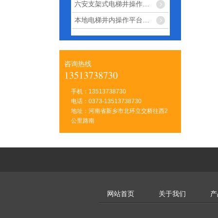
六安支架式电梯井操作平台搭法
木纹栏杆护栏批发厂家
本地电梯井内操作平台照片
三横杆蓝色锌钢围栏
三横杆绿色热镀锌钢栅栏
铁艺阳台护栏
咨询热线
13513738730
草坪栅栏花坛绿化栏杆
锌钢铁艺护栏厂家
手机：13513738730
电话：0373-13513738730
组装锌钢楼梯栏杆
地址：河南省新乡市北环立交桥往西2
锌钢组装防爬栅栏
公里路南
三横梁带花锌钢围栏
锌钢阳台护栏
工地爬架网
欧式圆形铁艺凉亭
网站首页
关于我们
产
京式道路护栏
市政交通护栏