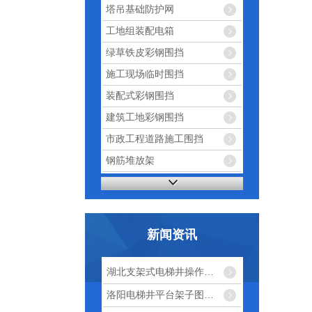
塔吊基础防护网
工地组装配电箱
绿草铁皮彩钢围挡
施工现场临时围挡
装配式彩钢围挡
建筑工地彩钢围挡
市政工程道路施工围挡
钢筋堆放架
电梯井操作平台
工地临边防护围栏网
工地钢筋棚
新闻资讯
工地护栏网工地防护栏杆
工地用卸料平台
湖北支架式电梯井操作平台标准化
工地茶水亭休息亭
洛阳电梯井平台架子图地址
工地电梯井门安全防护电梯门