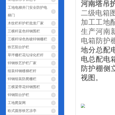
河南塔吊
工地电梯井门安全防护电
二级电箱
梯门
加工工地
木纹栏杆护栏批发厂家
生产河南
三横杆蓝色锌钢围栏
电箱防护
三横杆绿色热镀锌钢栅栏
铁艺阳台护栏
地分总配
草坪栅栏花坛绿化栏杆
电总配电
锌钢铁艺护栏厂家
防护棚侧
组装锌钢楼梯栏杆
视图。
锌钢组装防爬栅栏
三横梁带花锌钢围栏
锌钢阳台护栏
工地爬架网
欧式圆形铁艺凉亭