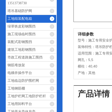
13513738730
塔吊基础防护网
工地组装配电箱
绿草铁皮彩钢围挡
详细参数
施工现场临时围挡
型号：施工专用安全
装配式彩钢围挡
装饰特性：塔吊防护
建筑工地彩钢围挡
适用范围：施工专用
市政工程道路施工围挡
网孔：5,5
钢筋堆放架
横柱：40,40
产地：其他
电梯井操作平台
工地临边防护围栏网
工地钢筋棚
产品详情
工地护栏网工地防护栏杆
工地用卸料平台
工地茶水亭休息亭